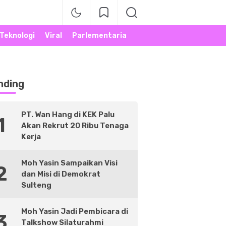
Teknologi
Viral
Parlementaria
nding
PT. Wan Hang di KEK Palu
1
Akan Rekrut 20 Ribu Tenaga
Kerja
Moh Yasin Sampaikan Visi
2
dan Misi di Demokrat
Sulteng
Moh Yasin Jadi Pembicara di
3
Talkshow Silaturahmi