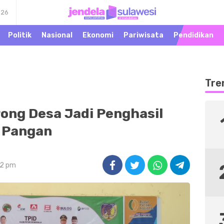
026
Warta Peristiwa di
Jendela Sulawesi
Khatulistiwa
Politik
Nasional
Ekonomi
Pariwisata
Pendidikan
Tre
rong Desa Jadi Penghasil
Pangan
12 pm