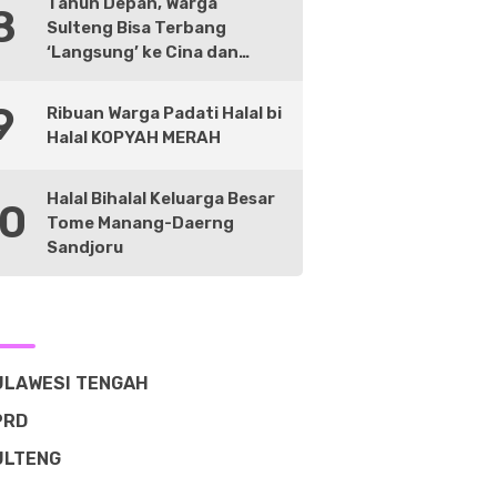
Tahun Depan, Warga
8
Sulteng Bisa Terbang
‘Langsung’ ke Cina dan
Negara Lain
9
Ribuan Warga Padati Halal bi
Halal KOPYAH MERAH
Halal Bihalal Keluarga Besar
10
Tome Manang-Daerng
Sandjoru
ULAWESI TENGAH
PRD
ULTENG