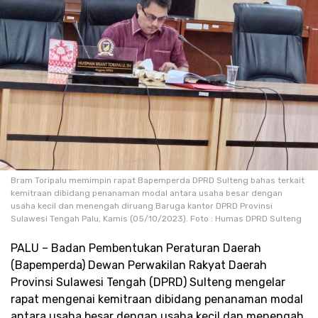
Bram Toripalu memimpin rapat Bapemperda DPRD Sulteng bahas terkait
kemitraan dibidang penanaman modal antara usaha besar dengan
usaha kecil dan menengah diruang Baruga kantor DPRD Provinsi
Sulawesi Tengah Palu, Kamis (05/10/2023). Foto : Humas DPRD Sulteng
PALU – Badan Pembentukan Peraturan Daerah
(Bapemperda) Dewan Perwakilan Rakyat Daerah
Provinsi Sulawesi Tengah (DPRD) Sulteng mengelar
rapat mengenai kemitraan dibidang penanaman modal
antara usaha besar dengan usaha kecil dan menengah