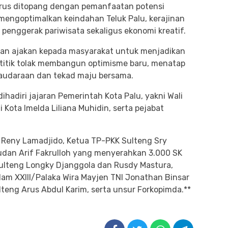
terus ditopang dengan pemanfaatan potensi
mengoptimalkan keindahan Teluk Palu, kerajinan
i penggerak pariwisata sekaligus ekonomi kreatif.
n ajakan kepada masyarakat untuk menjadikan
titik tolak membangun optimisme baru, menatap
udaraan dan tekad maju bersama.
ihadiri jajaran Pemerintah Kota Palu, yakni Wali
i Kota Imelda Liliana Muhidin, serta pejabat
ur Reny Lamadjido, Ketua TP-PKK Sulteng Sry
udan Arif Fakrulloh yang menyerahkan 3.000 SK
ulteng Longky Djanggola dan Rusdy Mastura,
am XXIII/Palaka Wira Mayjen TNI Jonathan Binsar
lteng Arus Abdul Karim, serta unsur Forkopimda.**