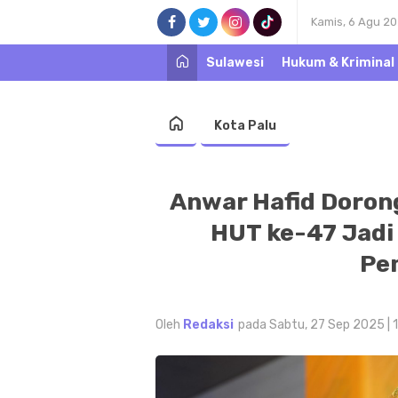
Kamis, 6 Agu 2
Sulawesi
Hukum & Kriminal
Kota Palu
Anwar Hafid Doron
HUT ke-47 Jad
Pe
Oleh
Redaksi
pada Sabtu, 27 Sep 2025 | 