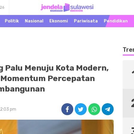
026
Warta Peristiwa di
Jendela Sulawesi
Khatulistiwa
Politik
Nasional
Ekonomi
Pariwisata
Pendidikan
Tre
g Palu Menuju Kota Modern,
i Momentum Percepatan
mbangunan
12:03 pm