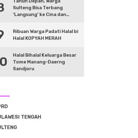
Tahun Depan, Warga
8
Sulteng Bisa Terbang
‘Langsung’ ke Cina dan
Negara Lain
9
Ribuan Warga Padati Halal bi
Halal KOPYAH MERAH
Halal Bihalal Keluarga Besar
10
Tome Manang-Daerng
Sandjoru
PRD
ULAWESI TENGAH
ULTENG