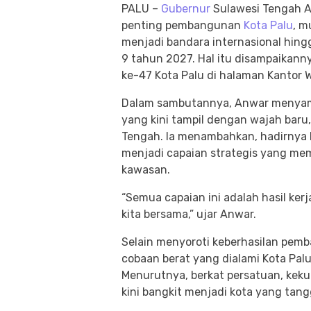
PALU –
Gubernur
Sulawesi Tengah A
penting pembangunan
Kota Palu
, m
menjadi bandara internasional hing
9 tahun 2027. Hal itu disampaikann
ke-47 Kota Palu di halaman Kantor W
Dalam sambutannya, Anwar menyamp
yang kini tampil dengan wajah bar
Tengah. Ia menambahkan, hadirnya 
menjadi capaian strategis yang me
kawasan.
“Semua capaian ini adalah hasil ke
kita bersama,” ujar Anwar.
Selain menyoroti keberhasilan pem
cobaan berat yang dialami Kota Palu
Menurutnya, berkat persatuan, kek
kini bangkit menjadi kota yang tan