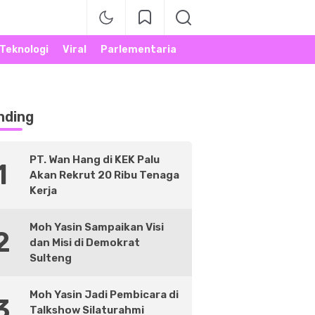
Teknologi
Viral
Parlementaria
nding
PT. Wan Hang di KEK Palu
1
Akan Rekrut 20 Ribu Tenaga
Kerja
Moh Yasin Sampaikan Visi
2
dan Misi di Demokrat
Sulteng
Moh Yasin Jadi Pembicara di
3
Talkshow Silaturahmi