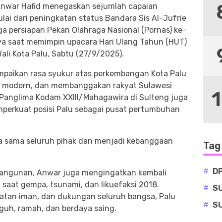
nwar Hafid menegaskan sejumlah capaian
ulai dari peningkatan status Bandara Sis Al-Jufrie
ga persiapan Pekan Olahraga Nasional (Pornas) ke-
ya saat memimpin upacara Hari Ulang Tahun (HUT)
ali Kota Palu, Sabtu (27/9/2025).
aikan rasa syukur atas perkembangan Kota Palu
u, modern, dan membanggakan rakyat Sulawesi
Panglima Kodam XXIII/Mahagawira di Sulteng juga
mperkuat posisi Palu sebagai pusat pertumbuhan
rja sama seluruh pihak dan menjadi kebanggaan
Tag
#
D
bangunan, Anwar juga mengingatkan kembali
 saat gempa, tsunami, dan likuefaksi 2018.
#
S
uatan iman, dan dukungan seluruh bangsa, Palu
#
S
gguh, ramah, dan berdaya saing.