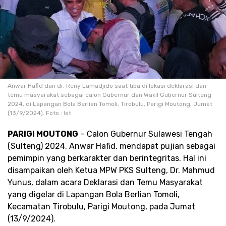
Anwar Hafid dan dr. Reny Lamadjido saat tiba di lokasi deklarasi dan
temu masyarakat sebagai calon Gubernur dan Wakil Gubernur Sulteng
2024, di Lapangan Bola Berlian Tomoli, Tirobulu, Parigi Moutong, Jumat
(13/9/2024). Foto : Ist
PARIGI MOUTONG
– Calon Gubernur Sulawesi Tengah
(Sulteng) 2024, Anwar Hafid, mendapat pujian sebagai
pemimpin yang berkarakter dan berintegritas. Hal ini
disampaikan oleh Ketua MPW PKS Sulteng, Dr. Mahmud
Yunus, dalam acara Deklarasi dan Temu Masyarakat
yang digelar di Lapangan Bola Berlian Tomoli,
Kecamatan Tirobulu, Parigi Moutong, pada Jumat
(13/9/2024).