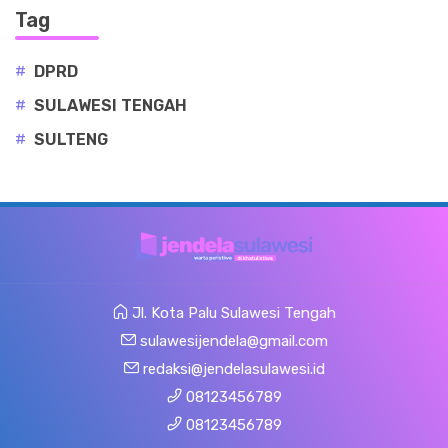
Tag
#
DPRD
#
SULAWESI TENGAH
#
SULTENG
Jl. Kota Palu Sulawesi Tengah
sulawesijendela@gmail.com
redaksi@jendelasulawesi.id
08123456789
08123456789