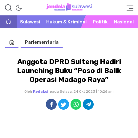
Warta Peristiwa di Khatulistiwa
Jendela Sulawesi
Sulawesi
Hukum & Kriminal
Politik
Nasional
Parlementaria
Anggota DPRD Sulteng Hadiri
Launching Buku “Poso di Balik
Operasi Madago Raya”
Oleh
Redaksi
pada Selasa, 24 Okt 2023 | 10:26 am