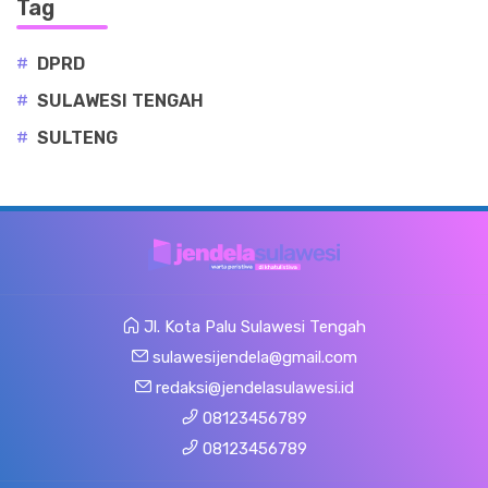
Tag
#
DPRD
#
SULAWESI TENGAH
#
SULTENG
Jl. Kota Palu Sulawesi Tengah
sulawesijendela@gmail.com
redaksi@jendelasulawesi.id
08123456789
08123456789