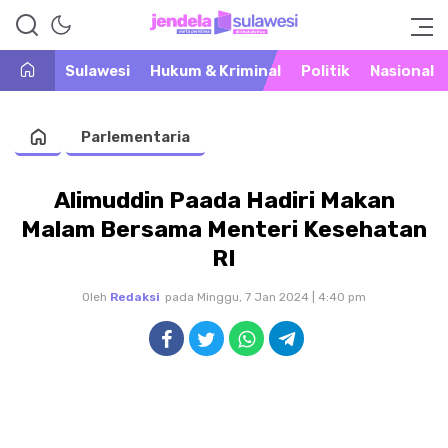
Warta Peristiwa di Khatulistiwa
Jendela Sulawesi
Sulawesi
Hukum & Kriminal
Politik
Nasional
Parlementaria
Alimuddin Paada Hadiri Makan
Malam Bersama Menteri Kesehatan
RI
Oleh
Redaksi
pada Minggu, 7 Jan 2024 | 4:40 pm