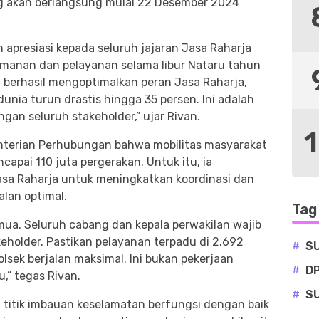
 akan berlangsung mulai 22 Desember 2024
apresiasi kepada seluruh jajaran Jasa Raharja
amanan dan pelayanan selama libur Nataru tahun
 berhasil mengoptimalkan peran Jasa Raharja,
nia turun drastis hingga 35 persen. Ini adalah
ngan seluruh stakeholder,” ujar Rivan.
enterian Perhubungan bahwa mobilitas masyarakat
capai 110 juta pergerakan. Untuk itu, ia
asa Raharja untuk meningkatkan koordinasi dan
lan optimal.
Tag
emua. Seluruh cabang dan kepala perwakilan wajib
keholder. Pastikan pelayanan terpadu di 2.692
#
S
olsek berjalan maksimal. Ini bukan pekerjaan
#
D
,” tegas Rivan.
#
S
0 titik imbauan keselamatan berfungsi dengan baik