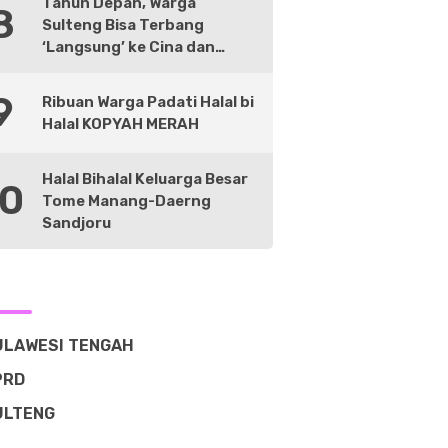
Tahun Depan, Warga
8
Sulteng Bisa Terbang
‘Langsung’ ke Cina dan
Negara Lain
9
Ribuan Warga Padati Halal bi
Halal KOPYAH MERAH
Halal Bihalal Keluarga Besar
10
Tome Manang-Daerng
Sandjoru
ULAWESI TENGAH
PRD
ULTENG