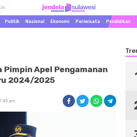
026
Warta Peristiwa di
Jendela Sulawesi
Khatulistiwa
Politik
Nasional
Ekonomi
Pariwisata
Pendidikan
Tre
ja Pimpin Apel Pengamanan
ru 2024/2025
 7:49 pm