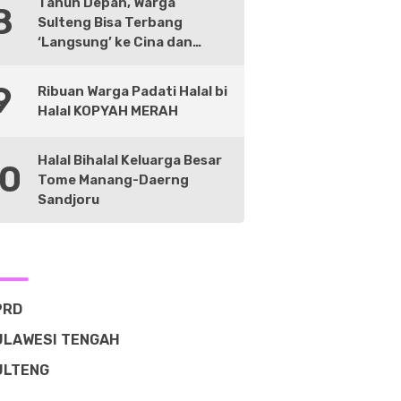
Tahun Depan, Warga
8
Sulteng Bisa Terbang
‘Langsung’ ke Cina dan
Negara Lain
9
Ribuan Warga Padati Halal bi
Halal KOPYAH MERAH
Halal Bihalal Keluarga Besar
10
Tome Manang-Daerng
Sandjoru
PRD
ULAWESI TENGAH
ULTENG