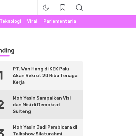
Teknologi
Viral
Parlementaria
nding
PT. Wan Hang di KEK Palu
1
Akan Rekrut 20 Ribu Tenaga
Kerja
Moh Yasin Sampaikan Visi
2
dan Misi di Demokrat
Sulteng
Moh Yasin Jadi Pembicara di
3
Talkshow Silaturahmi