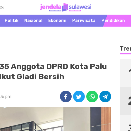
026
Warta Peristiwa di
Jendela Sulawesi
Khatulistiwa
Politik
Nasional
Ekonomi
Pariwisata
Pendidikan
Tre
 35 Anggota DPRD Kota Palu
 Ikut Gladi Bersih
:06 pm