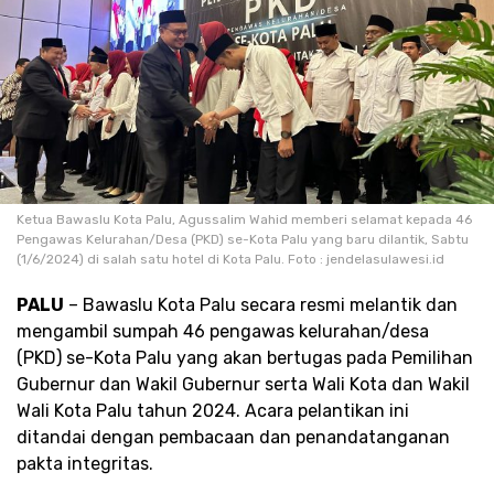
Ketua Bawaslu Kota Palu, Agussalim Wahid memberi selamat kepada 46
Pengawas Kelurahan/Desa (PKD) se-Kota Palu yang baru dilantik, Sabtu
(1/6/2024) di salah satu hotel di Kota Palu. Foto : jendelasulawesi.id
PALU
– Bawaslu Kota Palu secara resmi melantik dan
mengambil sumpah 46 pengawas kelurahan/desa
(PKD) se-Kota Palu yang akan bertugas pada Pemilihan
Gubernur dan Wakil Gubernur serta Wali Kota dan Wakil
Wali Kota Palu tahun 2024. Acara pelantikan ini
ditandai dengan pembacaan dan penandatanganan
pakta integritas.