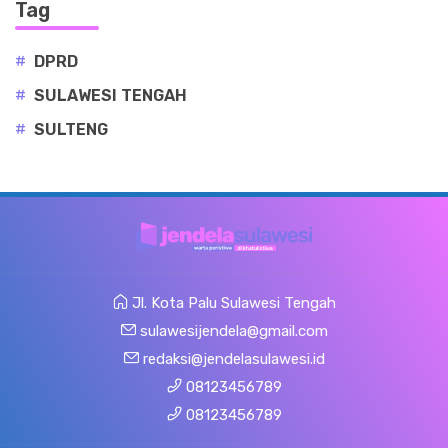
Tag
#
DPRD
#
SULAWESI TENGAH
#
SULTENG
Jl. Kota Palu Sulawesi Tengah
sulawesijendela@gmail.com
redaksi@jendelasulawesi.id
08123456789
08123456789