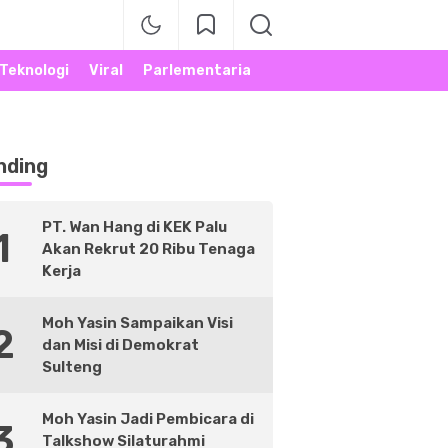
Teknologi
Viral
Parlementaria
nding
PT. Wan Hang di KEK Palu
1
Akan Rekrut 20 Ribu Tenaga
Kerja
Moh Yasin Sampaikan Visi
2
dan Misi di Demokrat
Sulteng
Moh Yasin Jadi Pembicara di
3
Talkshow Silaturahmi