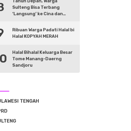
Tahun Depan, Warga
8
Sulteng Bisa Terbang
‘Langsung’ ke Cina dan
Negara Lain
9
Ribuan Warga Padati Halal bi
Halal KOPYAH MERAH
Halal Bihalal Keluarga Besar
10
Tome Manang-Daerng
Sandjoru
ULAWESI TENGAH
PRD
ULTENG