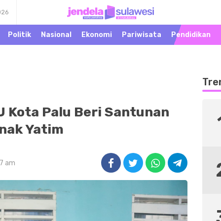
026
Warta Peristiwa di
Jendela Sulawesi
Khatulistiwa
Politik
Nasional
Ekonomi
Pariwisata
Pendidikan
Tre
 Kota Palu Beri Santunan
nak Yatim
47 am