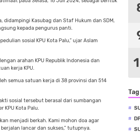
Yatimaat pada Selasa, 16 Juli 2024, sebagai bentuk
a, didampingi Kasubag dan Staf Hukum dan SDM,
ngsung kepada pengurus panti.
pedulian sosial KPU Kota Palu,” ujar Aslam
 dengan arahan KPU Republik Indonesia dan
tuan kerja KPU.
 oleh semua satuan kerja di 38 provinsi dan 514
Tag
i sosial tersebut berasal dari sumbangan
#
S
er KPU Kota Palu.
#
D
kan menjadi berkah. Kami mohon doa agar
berjalan lancar dan sukses,” tutupnya.
#
S