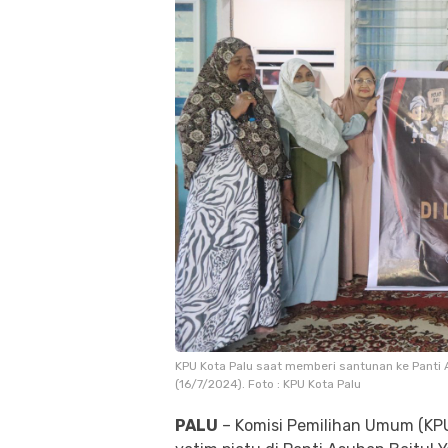
KPU Kota Palu saat memberi santunan ke Panti
(16/7/2024). Foto : KPU Kota Palu
PALU
– Komisi Pemilihan Umum (KP